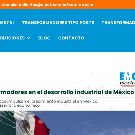
atencionaclientes@electromanufacturas.com
DESTAL
TRANSFORMADORES TIPO POSTE
TRANSFORMADO
OLUCIONES
BLOG
CONTACTO